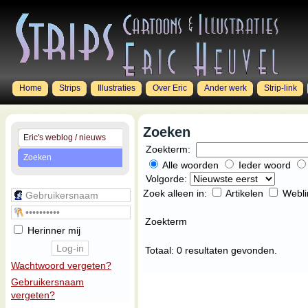
Home
Strips
Illustraties
Over Eric
Ander werk
Strip-link
Zoeken
Eric's weblog / nieuws
Zoekterm:
Zoeken
Alle woorden
Ieder woord
Volgorde:
Zoek alleen in:
Artikelen
Webl
Zoekterm
Herinner mij
Totaal: 0 resultaten gevonden.
Wachtwoord vergeten?
Gebruikersnaam
vergeten?