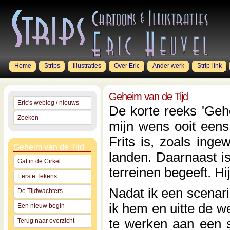
Home
Strips
Illustraties
Over Eric
Ander werk
Strip-link
Geheim van de Tijd
Eric's weblog / nieuws
De korte reeks 'Geh
Zoeken
mijn wens ooit een
Frits is, zoals inge
Geheim van de Tijd
landen. Daarnaast is 
Gat in de Cirkel
terreinen begeeft. Hi
Eerste Tekens
Nadat ik een scena
De Tijdwachters
ik hem en uitte de 
Een nieuw begin
te werken aan een st
Terug naar overzicht