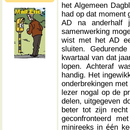
het Algemeen Dagbl
had op dat moment ge
AD na anderhalf 
samenwerking mogel
wist met het AD een
sluiten. Gedurende
kwartaal van dat jaa
lopen. Achteraf wa
handig. Het ingewi
onderbrekingen met 
lezer nogal op de p
delen, uitgegeven do
beter tot zijn rec
geconfronteerd met
minireeks in
n ke
éé